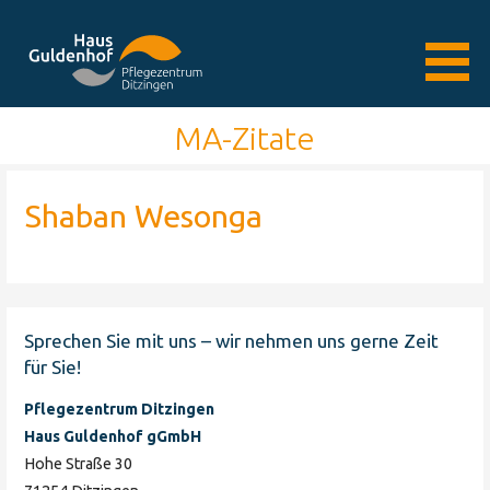
Zum
Inhalt
springen
Das Mehr an Wohnen und Pflege im Alter
Pflegezentrum
MA-Zitate
Ditzingen Haus
Shaban Wesonga
Guldenhof
Sprechen Sie mit uns – wir nehmen uns gerne Zeit
für Sie!
Pflegezentrum Ditzingen
Haus Guldenhof gGmbH
Hohe Straße 30